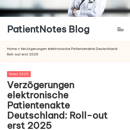
Skip
to
content
PatientNotes Blog
Modern
Practice,
Home
»
Verzögerungen elektronische Patientenakte Deutschland:
Perfect
Roll-out erst 2025
Notes
Posted
News 2025
in
Verzögerungen
elektronische
Patientenakte
Deutschland: Roll-out
erst 2025