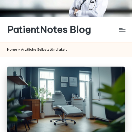
Skip
to
content
PatientNotes Blog
Modern
Practice,
Home
»
Ärztliche Selbstständigkeit
Perfect
Notes