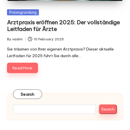
Posted
Praxisgründung
in
Arztpraxis eröffnen 2025: Der vollständige
Leitfaden für Ärzte
By
vadim
10 February 2025
Posted
by
Sie träumen von Ihrer eigenen Arztpraxis? Dieser aktuelle
Leitfaden für 2025 führt Sie durch alle…
Read More
Search
Search