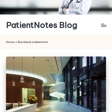
Skip
to
content
PatientNotes Blog
Modern
Practice,
Home
»
Bundesärztekammer
Perfect
Notes