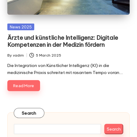
Posted
News 2025
in
Ärzte und künstliche Intelligenz: Digitale
Kompetenzen in der Medizin fördern
By
vadim
5 March 2025
Posted
by
Die Integration von Künstlicher Intelligenz (KI) in die
medizinische Praxis schreitet mit rasantem Tempo voran.…
Read More
Search
Search